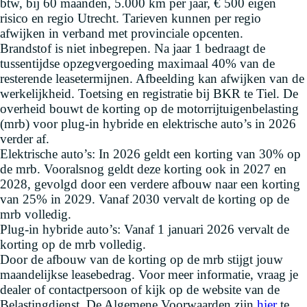
btw, bij 60 maanden, 5.000 km per jaar, € 500 eigen
risico en regio Utrecht. Tarieven kunnen per regio
afwijken in verband met provinciale opcenten.
Brandstof is niet inbegrepen. Na jaar 1 bedraagt de
tussentijdse opzegvergoeding maximaal 40% van de
resterende leasetermijnen. Afbeelding kan afwijken van de
werkelijkheid. Toetsing en registratie bij BKR te Tiel. De
overheid bouwt de korting op de motorrijtuigenbelasting
(mrb) voor plug-in hybride en elektrische auto’s in 2026
verder af.
Elektrische auto’s: In 2026 geldt een korting van 30% op
de mrb. Vooralsnog geldt deze korting ook in 2027 en
2028, gevolgd door een verdere afbouw naar een korting
van 25% in 2029. Vanaf 2030 vervalt de korting op de
mrb volledig.
Plug-in hybride auto’s: Vanaf 1 januari 2026 vervalt de
korting op de mrb volledig.
Door de afbouw van de korting op de mrb stijgt jouw
maandelijkse leasebedrag. Voor meer informatie, vraag je
dealer of contactpersoon of kijk op de website van de
Belastingdienst. De Algemene Voorwaarden zijn
hier
te