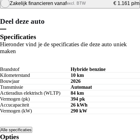
Zakelijk financieren vanaf
€ 1.161 p/m
excl. BTW
Maandbedrag berekenen
Deel deze auto
Maandbedrag berekenen
Specificaties
Hieronder vind je de specificaties die deze auto uniek
maken
Brandstof
Hybride benzine
Kilometerstand
10 km
Bouwjaar
2026
Transmissie
Automaat
Actieradius elektrisch (WLTP)
84 km
Vermogen (pk)
394 pk
Accucapaciteit
26 kWh
Vermogen (kW)
290 kW
Alle specificaties
Opties