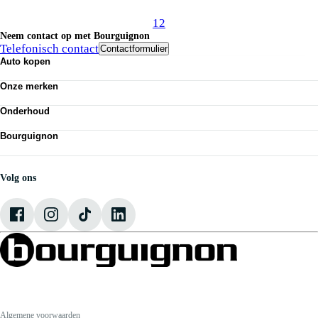
1
2
Neem contact op met Bourguignon
Telefonisch contact
Contactformulier
Auto kopen
Nieuwe auto's
Onze merken
Occasions
Demo
Volkswagen
Elektrisch
Onderhoud
Audi
Classics
SEAT
APK
Alle voorraad
Škoda
Bourguignon
Airco
VW Bedrijfswagens
Economy service
Nieuws
CUPRA
Banden
Vestigingen
Werken bij Bourguignon
Volg ons
Onze mensen
Contact
Algemene voorwaarden