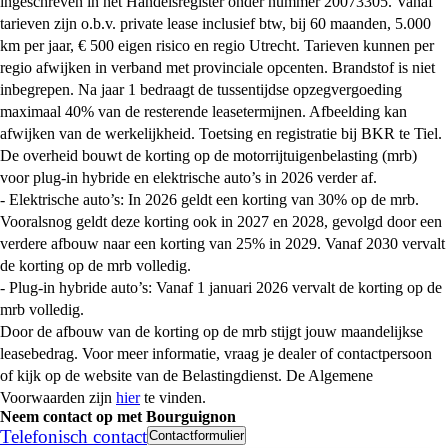
ingeschreven in het Handelsregister onder nummer 20073305. Vanaf
tarieven zijn o.b.v. private lease inclusief btw, bij 60 maanden, 5.000
km per jaar, € 500 eigen risico en regio Utrecht. Tarieven kunnen per
regio afwijken in verband met provinciale opcenten. Brandstof is niet
inbegrepen. Na jaar 1 bedraagt de tussentijdse opzegvergoeding
maximaal 40% van de resterende leasetermijnen. Afbeelding kan
afwijken van de werkelijkheid. Toetsing en registratie bij BKR te Tiel.
De overheid bouwt de korting op de motorrijtuigenbelasting (mrb)
voor plug-in hybride en elektrische auto’s in 2026 verder af.
- Elektrische auto’s: In 2026 geldt een korting van 30% op de mrb.
Vooralsnog geldt deze korting ook in 2027 en 2028, gevolgd door een
verdere afbouw naar een korting van 25% in 2029. Vanaf 2030 vervalt
de korting op de mrb volledig.
- Plug-in hybride auto’s: Vanaf 1 januari 2026 vervalt de korting op de
mrb volledig.
Door de afbouw van de korting op de mrb stijgt jouw maandelijkse
leasebedrag. Voor meer informatie, vraag je dealer of contactpersoon
of kijk op de website van de Belastingdienst. De Algemene
Voorwaarden zijn
hier
te vinden.
Neem contact op met Bourguignon
Telefonisch contact
Contactformulier