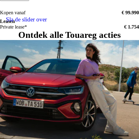
hoogteverstelling en elektronische dempingsregeling
Kopen vanaf
€ 99.990
Lederpakket 'Puglia', Volkswagen R
Sla de slider over
Leasen
Private lease*
€ 1.754
Ontdek alle
Touareg acties