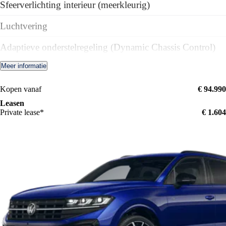
Sfeerverlichting interieur (meerkleurig)
Luchtvering
Adaptieve onderstelregeling (Dynamic Chassis Control)
Meer informatie
Sierlijsten in zwart
Dakreling in zwart
Kopen vanaf
€ 94.990
Leasen
Private lease*
€ 1.604