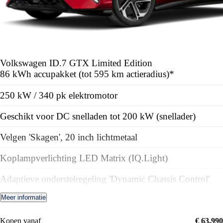
Volkswagen ID.7
GTX Limited Edition
86 kWh accupakket (tot 595 km actieradius)*
250 kW / 340 pk elektromotor
Geschikt voor DC snelladen tot 200 kW (snellader)
Velgen 'Skagen', 20 inch lichtmetaal
Koplampverlichting LED Matrix (IQ.Light)
Adaptieve onderstelregeling 'Dynamic Chassis Control'
incl. rijprofielkeuze
Meer informatie
High-end geluidsysteem 'Harman Kardon', 12+1
Kopen vanaf
€ 63.990
luidsprekers, 700 watt vermogen, dig. 16-kanaals