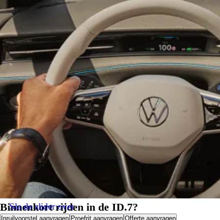
Binnenkort rijden in de ID.7?
Sla de slider over
Inruilvoorstel aanvragen
Proefrit aanvragen
Offerte aanvragen