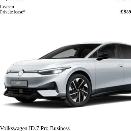
versterker, subwoofer
Leasen
Private lease*
€ 989
watt vermogen, dig. 16-kanaals versterker, subwoofer
Voorstoelen met massageprogramma's en actieve
klimatisering
Volkswagen ID.7
Pro Business