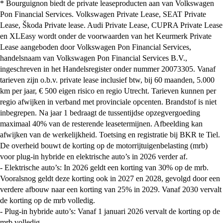
* Bourguignon biedt de private leaseproducten aan van Volkswagen
Pon Financial Services. Volkswagen Private Lease, SEAT Private
Lease, Škoda Private lease. Audi Private Lease, CUPRA Private Lease
en XLEasy wordt onder de voorwaarden van het Keurmerk Private
Lease aangeboden door Volkswagen Pon Financial Services,
handelsnaam van Volkswagen Pon Financial Services B.V.,
ingeschreven in het Handelsregister onder nummer 20073305. Vanaf
tarieven zijn o.b.v. private lease inclusief btw, bij 60 maanden, 5.000
km per jaar, € 500 eigen risico en regio Utrecht. Tarieven kunnen per
regio afwijken in verband met provinciale opcenten. Brandstof is niet
inbegrepen. Na jaar 1 bedraagt de tussentijdse opzegvergoeding
maximaal 40% van de resterende leasetermijnen. Afbeelding kan
afwijken van de werkelijkheid. Toetsing en registratie bij BKR te Tiel.
De overheid bouwt de korting op de motorrijtuigenbelasting (mrb)
voor plug-in hybride en elektrische auto’s in 2026 verder af.
- Elektrische auto’s: In 2026 geldt een korting van 30% op de mrb.
Vooralsnog geldt deze korting ook in 2027 en 2028, gevolgd door een
verdere afbouw naar een korting van 25% in 2029. Vanaf 2030 vervalt
de korting op de mrb volledig.
- Plug-in hybride auto’s: Vanaf 1 januari 2026 vervalt de korting op de
mrb volledig.