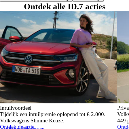
Ontdek alle
ID.7 acties
Inruilvoordeel
Priva
Tijdelijk een inruilpremie oplopend tot € 2.000.
Volks
Volkswagens Slimme Keuze.
449 
Ontdek de actie
Ontde
Sla de slider over