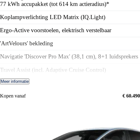
77 kWh accupakket (tot 614 km actieradius)*
Koplampverlichting LED Matrix (IQ.Light)
Ergo-Active voorstoelen, elektrisch verstelbaar
'ArtVelours' bekleding
Navigatie 'Discover Pro Max' (38,1 cm), 8+1 luidsprekers
Travel Assist (incl. Adaptive Cruise Control)
Meer informatie
360 graden camera (Area View)
Parkeerassistent (Park Assist Pro)
Kopen vanaf
€ 60.490
Airconditioning automatisch (Climatronic), 3-zones
Achterklep elektrisch, incl. Easy Open & Close
Zijruiten achter en achterruit getint, 65% lichtabsorberend