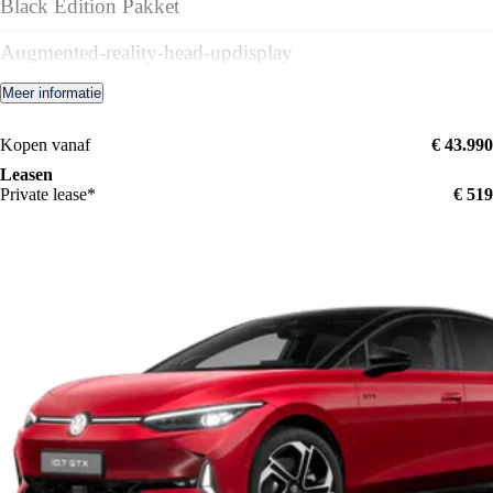
Black Edition Pakket
Augmented-reality-head-updisplay
Meer informatie
Automatische afstandsregeling (ACC)
Kopen vanaf
€ 43.990
Leasen
Private lease*
€ 519