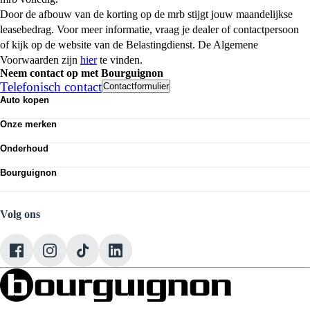
Door de afbouw van de korting op de mrb stijgt jouw maandelijkse
leasebedrag. Voor meer informatie, vraag je dealer of contactpersoon
of kijk op de website van de Belastingdienst. De Algemene
Voorwaarden zijn
hier
te vinden.
Neem contact op met Bourguignon
Telefonisch contact
Contactformulier
Auto kopen
Nieuwe auto's
Onze merken
Occasions
Volkswagen
Demo
Onderhoud
Audi
Elektrisch
APK
SEAT
Classics
Bourguignon
Airco
Škoda
Alle voorraad
Nieuws
Economy service
VW Bedrijfswagens
Vestigingen
Banden
CUPRA
Werken bij Bourguignon
Volg ons
Onze mensen
Contact