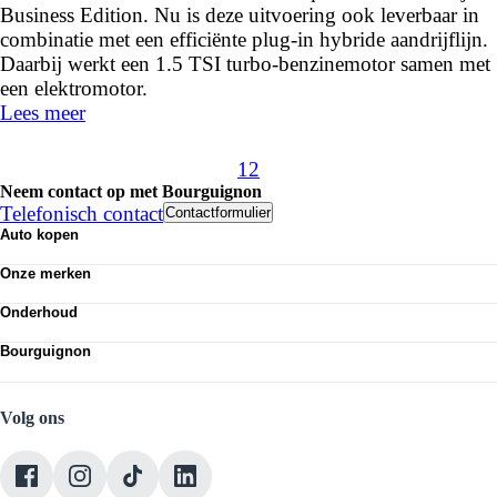
Business Edition. Nu is deze uitvoering ook leverbaar in
combinatie met een efficiënte plug-in hybride aandrijflijn.
Daarbij werkt een 1.5 TSI turbo-benzinemotor samen met
een elektromotor.
Lees meer
1
2
Neem contact op met Bourguignon
Telefonisch contact
Contactformulier
Auto kopen
Nieuwe auto's
Onze merken
Occasions
Volkswagen
Demo
Onderhoud
Audi
Elektrisch
APK
SEAT
Classics
Bourguignon
Airco
Škoda
Alle voorraad
Nieuws
Economy service
VW Bedrijfswagens
Vestigingen
Banden
CUPRA
Werken bij Bourguignon
Volg ons
Onze mensen
Contact