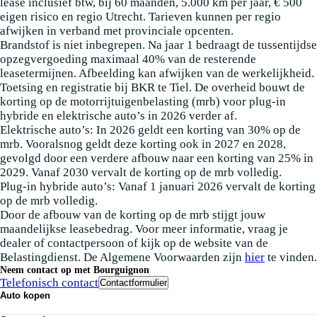
lease inclusief btw, bij 60 maanden, 5.000 km per jaar, € 500
eigen risico en regio Utrecht. Tarieven kunnen per regio
afwijken in verband met provinciale opcenten.
Brandstof is niet inbegrepen. Na jaar 1 bedraagt de tussentijdse
opzegvergoeding maximaal 40% van de resterende
leasetermijnen. Afbeelding kan afwijken van de werkelijkheid.
Toetsing en registratie bij BKR te Tiel. De overheid bouwt de
korting op de motorrijtuigenbelasting (mrb) voor plug-in
hybride en elektrische auto’s in 2026 verder af.
Elektrische auto’s: In 2026 geldt een korting van 30% op de
mrb. Vooralsnog geldt deze korting ook in 2027 en 2028,
gevolgd door een verdere afbouw naar een korting van 25% in
2029. Vanaf 2030 vervalt de korting op de mrb volledig.
Plug-in hybride auto’s: Vanaf 1 januari 2026 vervalt de korting
op de mrb volledig.
Door de afbouw van de korting op de mrb stijgt jouw
maandelijkse leasebedrag. Voor meer informatie, vraag je
dealer of contactpersoon of kijk op de website van de
Belastingdienst. De Algemene Voorwaarden zijn
hier
te vinden.
Neem contact op met Bourguignon
Telefonisch contact
Contactformulier
Auto kopen
Nieuwe auto's