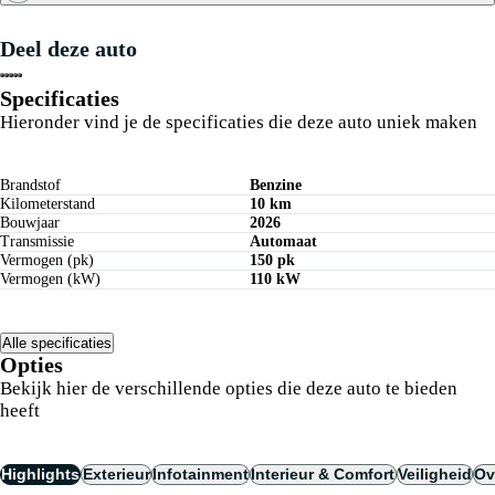
Maandbedrag berekenen
Deel deze auto
Private lease berekenen
Specificaties
Hieronder vind je de specificaties die deze auto uniek maken
Brandstof
Benzine
Kilometerstand
10 km
Bouwjaar
2026
Transmissie
Automaat
Vermogen (pk)
150 pk
Vermogen (kW)
110 kW
Alle specificaties
Opties
Bekijk hier de verschillende opties die deze auto te bieden
heeft
Highlights
Exterieur
Infotainment
Interieur & Comfort
Veiligheid
Ov