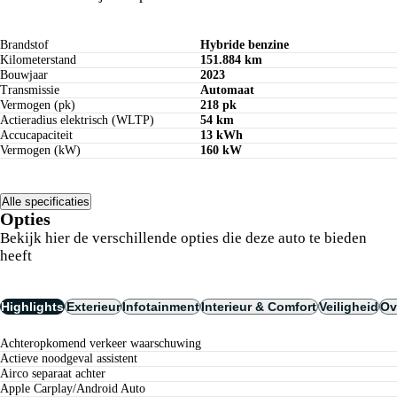
Brandstof
Hybride benzine
Kilometerstand
151.884 km
Bouwjaar
2023
Transmissie
Automaat
Vermogen (pk)
218 pk
Actieradius elektrisch (WLTP)
54 km
Accucapaciteit
13 kWh
Vermogen (kW)
160 kW
Alle specificaties
Opties
Bekijk hier de verschillende opties die deze auto te bieden
heeft
Highlights
Exterieur
Infotainment
Interieur & Comfort
Veiligheid
Ov
achteropkomend verkeer waarschuwing
actieve noodgeval assistent
airco separaat achter
Apple Carplay/Android Auto