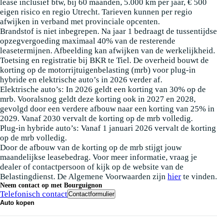
lease inclusief btw, bij 60 maanden, 5.000 km per jaar, € 500
eigen risico en regio Utrecht. Tarieven kunnen per regio
afwijken in verband met provinciale opcenten.
Brandstof is niet inbegrepen. Na jaar 1 bedraagt de tussentijdse
opzegvergoeding maximaal 40% van de resterende
leasetermijnen. Afbeelding kan afwijken van de werkelijkheid.
Toetsing en registratie bij BKR te Tiel. De overheid bouwt de
korting op de motorrijtuigenbelasting (mrb) voor plug-in
hybride en elektrische auto’s in 2026 verder af.
Elektrische auto’s: In 2026 geldt een korting van 30% op de
mrb. Vooralsnog geldt deze korting ook in 2027 en 2028,
gevolgd door een verdere afbouw naar een korting van 25% in
2029. Vanaf 2030 vervalt de korting op de mrb volledig.
Plug-in hybride auto’s: Vanaf 1 januari 2026 vervalt de korting
op de mrb volledig.
Door de afbouw van de korting op de mrb stijgt jouw
maandelijkse leasebedrag. Voor meer informatie, vraag je
dealer of contactpersoon of kijk op de website van de
Belastingdienst. De Algemene Voorwaarden zijn
hier
te vinden.
Neem contact op met Bourguignon
Telefonisch contact
Contactformulier
Auto kopen
Nieuwe auto's