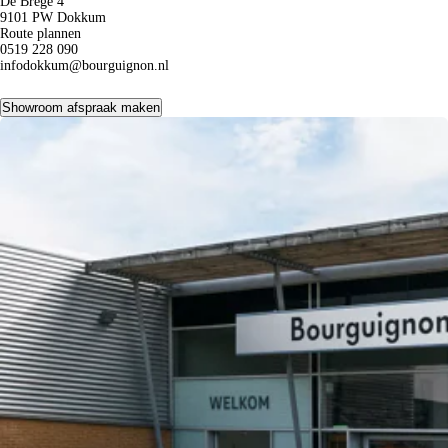
De Brêge 4
9101 PW Dokkum
Route plannen
0519 228 090
infodokkum@bourguignon.nl
Showroom afspraak maken