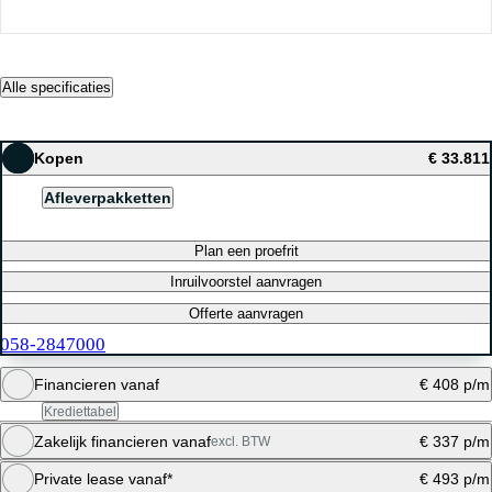
Alle specificaties
Kopen
€ 33.811
Afleverpakketten
Plan een proefrit
Inruilvoorstel aanvragen
Offerte aanvragen
058-2847000
Financieren vanaf
€ 408 p/m
Krediettabel
Zakelijk financieren vanaf
€ 337 p/m
excl. BTW
Maandbedrag berekenen
Private lease vanaf*
€ 493 p/m