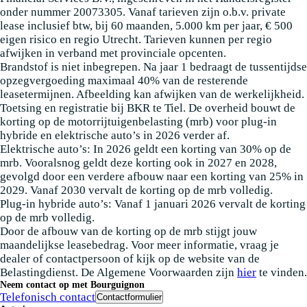
onder nummer 20073305. Vanaf tarieven zijn o.b.v. private
lease inclusief btw, bij 60 maanden, 5.000 km per jaar, € 500
eigen risico en regio Utrecht. Tarieven kunnen per regio
afwijken in verband met provinciale opcenten.
Brandstof is niet inbegrepen. Na jaar 1 bedraagt de tussentijdse
opzegvergoeding maximaal 40% van de resterende
leasetermijnen. Afbeelding kan afwijken van de werkelijkheid.
Toetsing en registratie bij BKR te Tiel. De overheid bouwt de
korting op de motorrijtuigenbelasting (mrb) voor plug-in
hybride en elektrische auto’s in 2026 verder af.
Elektrische auto’s: In 2026 geldt een korting van 30% op de
mrb. Vooralsnog geldt deze korting ook in 2027 en 2028,
gevolgd door een verdere afbouw naar een korting van 25% in
2029. Vanaf 2030 vervalt de korting op de mrb volledig.
Plug-in hybride auto’s: Vanaf 1 januari 2026 vervalt de korting
op de mrb volledig.
Door de afbouw van de korting op de mrb stijgt jouw
maandelijkse leasebedrag. Voor meer informatie, vraag je
dealer of contactpersoon of kijk op de website van de
Belastingdienst. De Algemene Voorwaarden zijn
hier
te vinden.
Neem contact op met Bourguignon
Telefonisch contact
Contactformulier