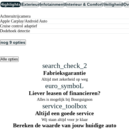
Highlights
Exterieur
Infotainment
Interieur & Comfort
Veiligheid
Ov
achteruitrijcamera
Apple Carplay/Android Auto
cruise control adaptief
dodehoek detectie
nog 9 opties
Alle opties
search_check_2
Fabrieksgarantie
Altijd met zekerheid op weg
euro_symboL
Liever leasen of financieren?
Alles is mogelijk bij Bourguignon
service_toolbox
Altijd een goede service
Wij staan altijd voor je klaar
Bereken de waarde van jouw huidige auto