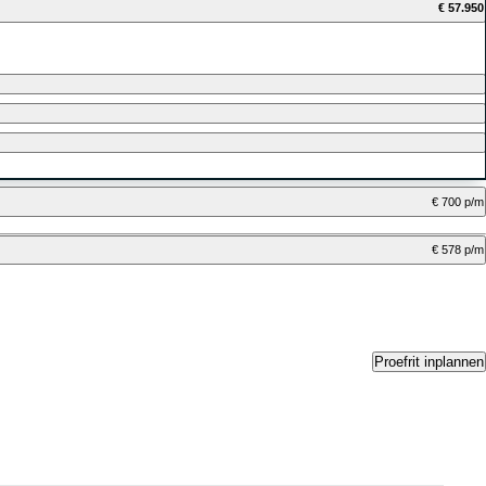
€ 57.950
€ 700 p/m
€ 578 p/m
Proefrit inplannen