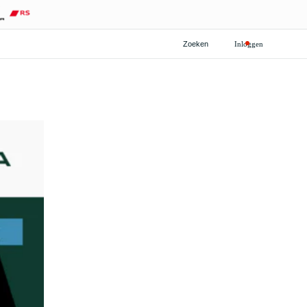
Zoeken
Inloggen
ten
Onderdelenwinkel
financieren
Vagshop
verzekering
len & taxeren