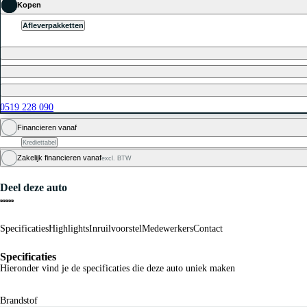
Kopen
Afleverpakketten
0519 228 090
Financieren vanaf
Krediettabel
Zakelijk financieren vanaf
excl. BTW
Deel deze auto
Specificaties
Highlights
Inruilvoorstel
Medewerkers
Contact
Specificaties
Hieronder vind je de specificaties die deze auto uniek maken
Brandstof