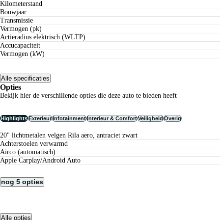
Kilometerstand
Bouwjaar
Transmissie
Vermogen (pk)
Actieradius elektrisch (WLTP)
Accucapaciteit
Vermogen (kW)
Alle specificaties
Opties
Bekijk hier de verschillende opties die deze auto te bieden heeft
Highlights
Exterieur
Infotainment
Interieur & Comfort
Veiligheid
Overig
20" lichtmetalen velgen Rila aero, antraciet zwart
achterstoelen verwarmd
airco (automatisch)
Apple Carplay/Android Auto
nog 5 opties
Alle opties