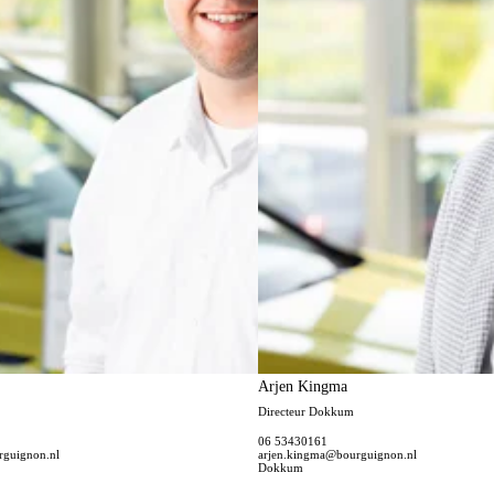
Arjen Kingma
Directeur Dokkum
06 53430161
rguignon.nl
arjen.kingma@bourguignon.nl
Dokkum