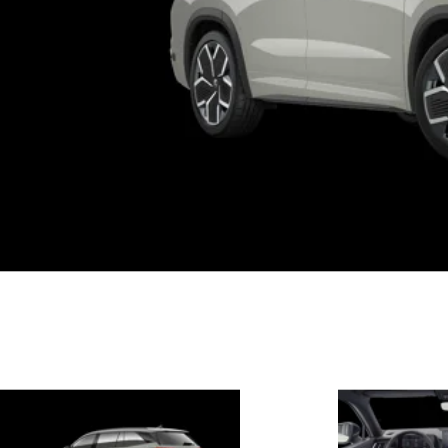
Bekijk ons
uitgebreide aanbod
auto's
Bekijk ons aanbod