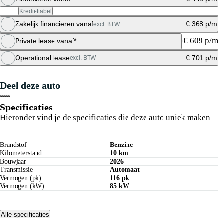
Krediettabel
Zakelijk financieren vanaf
€ 368 p/m
excl. BTW
Maandbedrag berekenen
€ 609 p/m
Private lease vanaf*
Maandbedrag berekenen
Operational lease
€ 701 p/m
excl. BTW
Private lease berekenen
Deel deze auto
Offerte aanvragen
Specificaties
Hieronder vind je de specificaties die deze auto uniek maken
Brandstof
Benzine
Kilometerstand
10 km
Bouwjaar
2026
Transmissie
Automaat
Vermogen (pk)
116 pk
Vermogen (kW)
85 kW
Alle specificaties