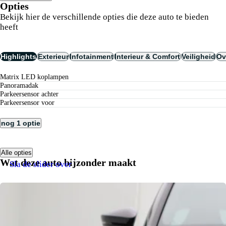
Opties
Bekijk hier de verschillende opties die deze auto te bieden
heeft
Highlights
Exterieur
Infotainment
Interieur & Comfort
Veiligheid
Ov
matrix LED koplampen
panoramadak
parkeersensor achter
parkeersensor voor
nog 1 optie
Alle opties
Wat deze auto bijzonder maakt
Sla de slider over