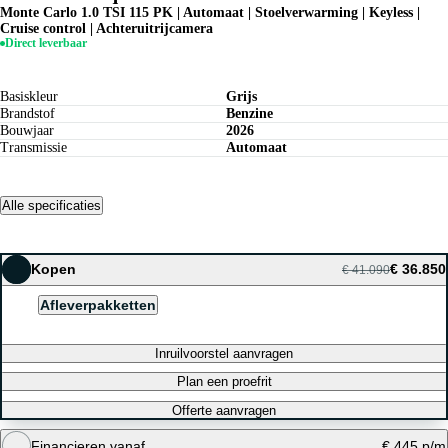
Monte Carlo 1.0 TSI 115 PK | Automaat | Stoelverwarming | Keyless |
Cruise control | Achteruitrijcamera
Direct leverbaar
Basiskleur
Grijs
Brandstof
Benzine
Bouwjaar
2026
Transmissie
Automaat
Alle specificaties
Kopen
€ 36.850
€ 41.090
Afleverpakketten
Inruilvoorstel aanvragen
Plan een proefrit
Offerte aanvragen
Financieren vanaf
€ 445 p/m