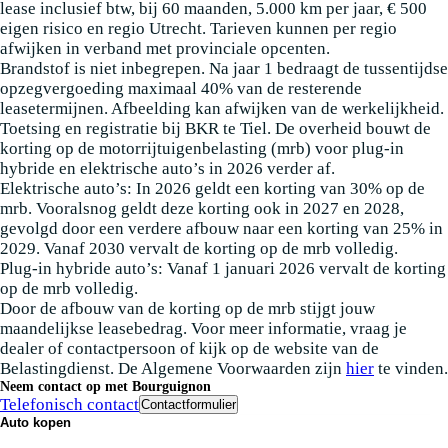
lease inclusief btw, bij 60 maanden, 5.000 km per jaar, € 500
eigen risico en regio Utrecht. Tarieven kunnen per regio
afwijken in verband met provinciale opcenten.
Brandstof is niet inbegrepen. Na jaar 1 bedraagt de tussentijdse
opzegvergoeding maximaal 40% van de resterende
leasetermijnen. Afbeelding kan afwijken van de werkelijkheid.
Toetsing en registratie bij BKR te Tiel. De overheid bouwt de
korting op de motorrijtuigenbelasting (mrb) voor plug-in
hybride en elektrische auto’s in 2026 verder af.
Elektrische auto’s: In 2026 geldt een korting van 30% op de
mrb. Vooralsnog geldt deze korting ook in 2027 en 2028,
gevolgd door een verdere afbouw naar een korting van 25% in
2029. Vanaf 2030 vervalt de korting op de mrb volledig.
Plug-in hybride auto’s: Vanaf 1 januari 2026 vervalt de korting
op de mrb volledig.
Door de afbouw van de korting op de mrb stijgt jouw
maandelijkse leasebedrag. Voor meer informatie, vraag je
dealer of contactpersoon of kijk op de website van de
Belastingdienst. De Algemene Voorwaarden zijn
hier
te vinden.
Neem contact op met Bourguignon
Telefonisch contact
Contactformulier
Auto kopen
Nieuwe auto's