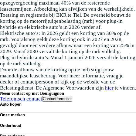
opzegvergoeding maximaal 40% van de resterende
leasetermijnen. Afbeelding kan afwijken van de werkelijkheid.
Toetsing en registratie bij BKR te Tiel. De overheid bouwt de
korting op de motorrijtuigenbelasting (mrb) voor plug-in
hybride en elektrische auto’s in 2026 verder af.
Elektrische auto’s: In 2026 geldt een korting van 30% op de
mrb. Vooralsnog geldt deze korting ook in 2027 en 2028,
gevolgd door een verdere afbouw naar een korting van 25% in
2029. Vanaf 2030 vervalt de korting op de mrb volledig.
Plug-in hybride auto’s: Vanaf 1 januari 2026 vervalt de korting
op de mrb volledig.
Door de afbouw van de korting op de mrb stijgt jouw
maandelijkse leasebedrag. Voor meer informatie, vraag je
dealer of contactpersoon of kijk op de website van de
Belastingdienst. De Algemene Voorwaarden zijn
hier
te vinden.
Neem contact op met Bourguignon
Telefonisch contact
Contactformulier
Auto kopen
Nieuwe auto's
Onze merken
Occasions
Demo
Volkswagen
Elektrisch
Onderhoud
Audi
Classics
SEAT
APK
Alle voorraad
Škoda