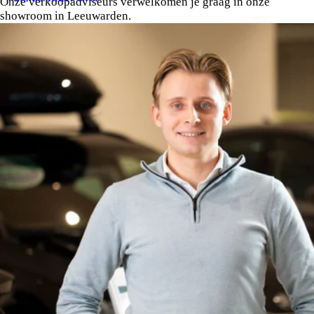
Onze verkoopadviseurs verwelkomen je graag in onze
showroom in Leeuwarden.