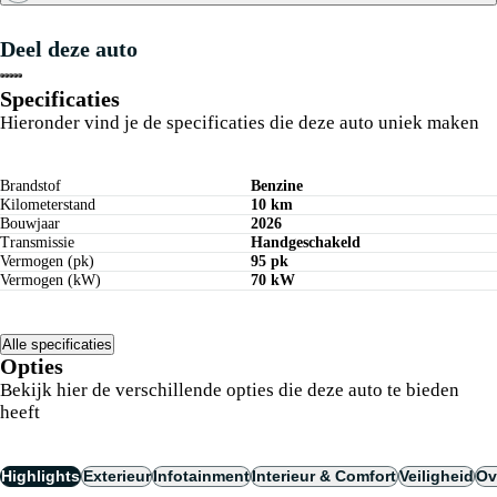
Maandbedrag berekenen
Deel deze auto
Private lease berekenen
Specificaties
Hieronder vind je de specificaties die deze auto uniek maken
Brandstof
Benzine
Kilometerstand
10 km
Bouwjaar
2026
Transmissie
Handgeschakeld
Vermogen (pk)
95 pk
Vermogen (kW)
70 kW
Alle specificaties
Opties
Bekijk hier de verschillende opties die deze auto te bieden
heeft
Highlights
Exterieur
Infotainment
Interieur & Comfort
Veiligheid
Ov