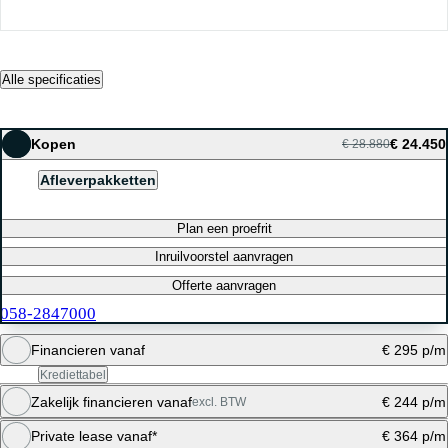
Alle specificaties
Kopen
€ 24.450
€ 28.880
Afleverpakketten
Plan een proefrit
Inruilvoorstel aanvragen
Offerte aanvragen
058-2847000
Financieren vanaf
€ 295 p/m
Krediettabel
Zakelijk financieren vanaf
€ 244 p/m
excl. BTW
Maandbedrag berekenen
Private lease vanaf*
€ 364 p/m