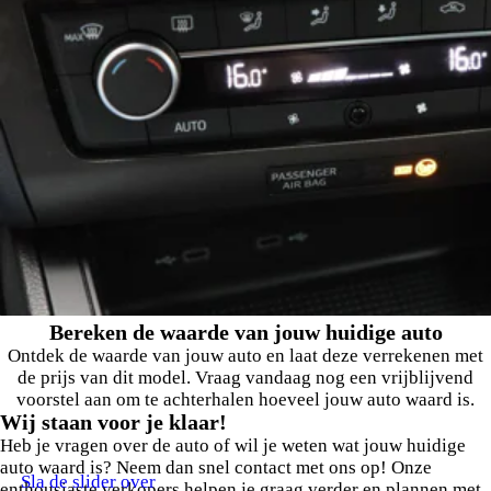
Bereken de waarde van jouw huidige auto
Ontdek de waarde van jouw auto en laat deze verrekenen met
de prijs van dit model. Vraag vandaag nog een vrijblijvend
voorstel aan om te achterhalen hoeveel jouw auto waard is.
Wij staan voor je klaar!
Heb je vragen over de auto of wil je weten wat jouw huidige
auto waard is? Neem dan snel contact met ons op! Onze
Sla de slider over
enthousiaste verkopers helpen je graag verder en plannen met