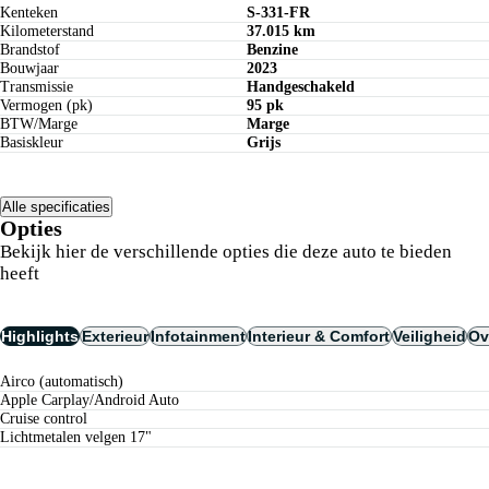
Kenteken
S-331-FR
Kilometerstand
37.015 km
Brandstof
Benzine
Bouwjaar
2023
Transmissie
Handgeschakeld
Vermogen (pk)
95 pk
BTW/Marge
Marge
Basiskleur
Grijs
Alle specificaties
Opties
Bekijk hier de verschillende opties die deze auto te bieden
heeft
Highlights
Exterieur
Infotainment
Interieur & Comfort
Veiligheid
Ov
airco (automatisch)
Apple Carplay/Android Auto
cruise control
lichtmetalen velgen 17"