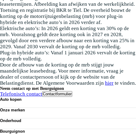
leasetermijnen. Afbeelding kan afwijken van de werkelijkheid.
Toetsing en registratie bij BKR te Tiel. De overheid bouwt de
korting op de motorrijtuigenbelasting (mrb) voor plug-in
hybride en elektrische auto’s in 2026 verder af.
Elektrische auto’s: In 2026 geldt een korting van 30% op de
mrb. Vooralsnog geldt deze korting ook in 2027 en 2028,
gevolgd door een verdere afbouw naar een korting van 25% in
2029. Vanaf 2030 vervalt de korting op de mrb volledig.
Plug-in hybride auto’s: Vanaf 1 januari 2026 vervalt de korting
op de mrb volledig.
Door de afbouw van de korting op de mrb stijgt jouw
maandelijkse leasebedrag. Voor meer informatie, vraag je
dealer of contactpersoon of kijk op de website van de
Belastingdienst. De Algemene Voorwaarden zijn
hier
te vinden.
Neem contact op met Bourguignon
Telefonisch contact
Contactformulier
Auto kopen
Nieuwe auto's
Onze merken
Occasions
Demo
Volkswagen
Elektrisch
Onderhoud
Audi
Classics
SEAT
APK
Alle voorraad
Škoda
Bourguignon
Airco
VW Bedrijfswagens