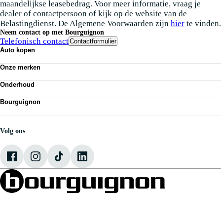
maandelijkse leasebedrag. Voor meer informatie, vraag je
dealer of contactpersoon of kijk op de website van de
Belastingdienst. De Algemene Voorwaarden zijn
hier
te vinden.
Neem contact op met Bourguignon
Telefonisch contact
Contactformulier
Auto kopen
Nieuwe auto's
Onze merken
Occasions
Demo
Volkswagen
Elektrisch
Onderhoud
Audi
Classics
SEAT
APK
Alle voorraad
Škoda
Bourguignon
Airco
VW Bedrijfswagens
Economy service
Nieuws
CUPRA
Banden
Vestigingen
Werken bij Bourguignon
Volg ons
Onze mensen
Contact