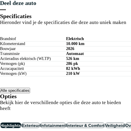
Deel deze auto
Maandbedrag berekenen
Specificaties
Hieronder vind je de specificaties die deze auto uniek maken
Brandstof
Elektrisch
Kilometerstand
10.000 km
Bouwjaar
2026
Transmissie
Automaat
Actieradius elektrisch (WLTP)
526 km
Vermogen (pk)
286 pk
Accucapaciteit
82 kWh
Vermogen (kW)
210 kW
Alle specificaties
Opties
Bekijk hier de verschillende opties die deze auto te bieden
heeft
Highlights
Exterieur
Infotainment
Interieur & Comfort
Veiligheid
Ov