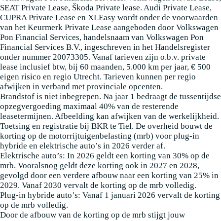
SEAT Private Lease, Škoda Private lease. Audi Private Lease,
CUPRA Private Lease en XLEasy wordt onder de voorwaarden
van het Keurmerk Private Lease aangeboden door Volkswagen
Pon Financial Services, handelsnaam van Volkswagen Pon
Financial Services B.V., ingeschreven in het Handelsregister
onder nummer 20073305. Vanaf tarieven zijn o.b.v. private
lease inclusief btw, bij 60 maanden, 5.000 km per jaar, € 500
eigen risico en regio Utrecht. Tarieven kunnen per regio
afwijken in verband met provinciale opcenten.
Brandstof is niet inbegrepen. Na jaar 1 bedraagt de tussentijdse
opzegvergoeding maximaal 40% van de resterende
leasetermijnen. Afbeelding kan afwijken van de werkelijkheid.
Toetsing en registratie bij BKR te Tiel. De overheid bouwt de
korting op de motorrijtuigenbelasting (mrb) voor plug-in
hybride en elektrische auto’s in 2026 verder af.
Elektrische auto’s: In 2026 geldt een korting van 30% op de
mrb. Vooralsnog geldt deze korting ook in 2027 en 2028,
gevolgd door een verdere afbouw naar een korting van 25% in
2029. Vanaf 2030 vervalt de korting op de mrb volledig.
Plug-in hybride auto’s: Vanaf 1 januari 2026 vervalt de korting
op de mrb volledig.
Door de afbouw van de korting op de mrb stijgt jouw