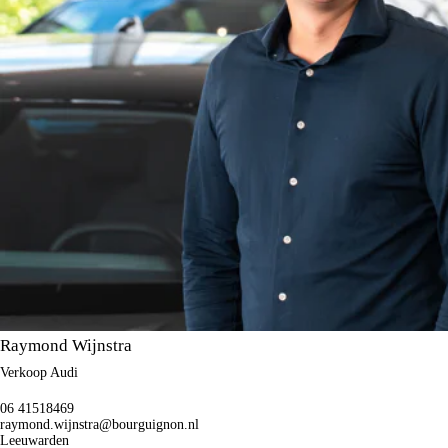
Raymond Wijnstra
Verkoop Audi
06 41518469
raymond.wijnstra@bourguignon.nl
Leeuwarden