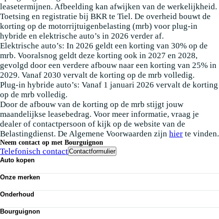
leasetermijnen. Afbeelding kan afwijken van de werkelijkheid.
Toetsing en registratie bij BKR te Tiel. De overheid bouwt de
korting op de motorrijtuigenbelasting (mrb) voor plug-in
hybride en elektrische auto’s in 2026 verder af.
Elektrische auto’s: In 2026 geldt een korting van 30% op de
mrb. Vooralsnog geldt deze korting ook in 2027 en 2028,
gevolgd door een verdere afbouw naar een korting van 25% in
2029. Vanaf 2030 vervalt de korting op de mrb volledig.
Plug-in hybride auto’s: Vanaf 1 januari 2026 vervalt de korting
op de mrb volledig.
Door de afbouw van de korting op de mrb stijgt jouw
maandelijkse leasebedrag. Voor meer informatie, vraag je
dealer of contactpersoon of kijk op de website van de
Belastingdienst. De Algemene Voorwaarden zijn
hier
te vinden.
Neem contact op met Bourguignon
Telefonisch contact
Contactformulier
Auto kopen
Nieuwe auto's
Onze merken
Occasions
Demo
Volkswagen
Elektrisch
Onderhoud
Audi
Classics
SEAT
APK
Alle voorraad
Škoda
Bourguignon
Airco
VW Bedrijfswagens