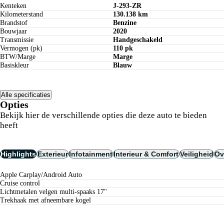
Kenteken
J-293-ZR
Kilometerstand
130.138 km
Brandstof
Benzine
Bouwjaar
2020
Transmissie
Handgeschakeld
Vermogen (pk)
110 pk
BTW/Marge
Marge
Basiskleur
Blauw
Alle specificaties
Opties
Bekijk hier de verschillende opties die deze auto te bieden
heeft
Highlights
Exterieur
Infotainment
Interieur & Comfort
Veiligheid
Ov
Apple Carplay/Android Auto
cruise control
lichtmetalen velgen multi-spaaks 17"
trekhaak met afneembare kogel