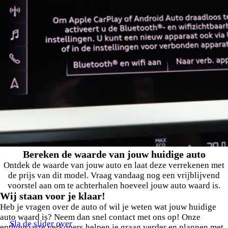
Bereken de waarde van jouw huidige auto
Ontdek de waarde van jouw auto en laat deze verrekenen met
de prijs van dit model. Vraag vandaag nog een vrijblijvend
voorstel aan om te achterhalen hoeveel jouw auto waard is.
Wij staan voor je klaar!
Heb je vragen over de auto of wil je weten wat jouw huidige
auto waard is? Neem dan snel contact met ons op! Onze
Sla de slider over
enthousiaste verkopers helpen je graag verder en plannen met