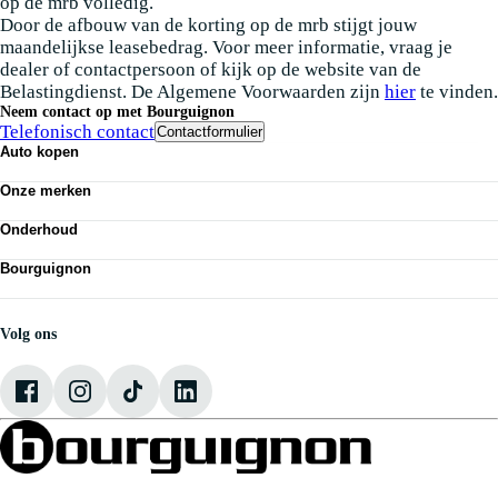
op de mrb volledig.
Door de afbouw van de korting op de mrb stijgt jouw
maandelijkse leasebedrag. Voor meer informatie, vraag je
dealer of contactpersoon of kijk op de website van de
Belastingdienst. De Algemene Voorwaarden zijn
hier
te vinden.
Neem contact op met Bourguignon
Telefonisch contact
Contactformulier
Auto kopen
Nieuwe auto's
Onze merken
Occasions
Demo
Volkswagen
Elektrisch
Onderhoud
Audi
Classics
SEAT
APK
Alle voorraad
Škoda
Bourguignon
Airco
VW Bedrijfswagens
Economy service
Nieuws
CUPRA
Banden
Vestigingen
Werken bij Bourguignon
Volg ons
Onze mensen
Contact