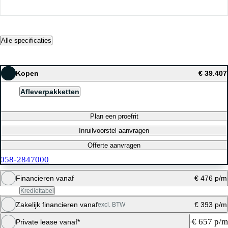
Alle specificaties
Kopen
€ 39.407
Afleverpakketten
Plan een proefrit
Inruilvoorstel aanvragen
Offerte aanvragen
058-2847000
Financieren vanaf
€ 476 p/m
Krediettabel
Zakelijk financieren vanaf
€ 393 p/m
excl. BTW
Maandbedrag berekenen
€ 657 p/m
Private lease vanaf*