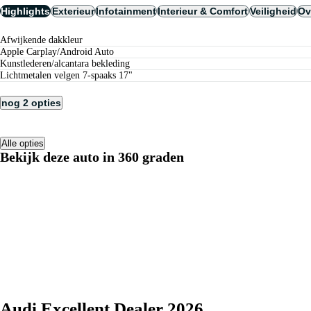
Highlights
Exterieur
Infotainment
Interieur & Comfort
Veiligheid
Ov
afwijkende dakkleur
Apple Carplay/Android Auto
kunstlederen/alcantara bekleding
lichtmetalen velgen 7-spaaks 17"
nog 2 opties
Alle opties
Bekijk deze auto in 360 graden
Audi Excellent Dealer 2026