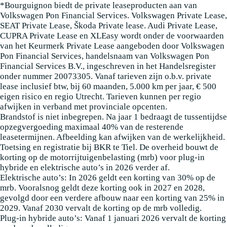
*Bourguignon biedt de private leaseproducten aan van
Volkswagen Pon Financial Services. Volkswagen Private Lease,
SEAT Private Lease, Škoda Private lease. Audi Private Lease,
CUPRA Private Lease en XLEasy wordt onder de voorwaarden
van het Keurmerk Private Lease aangeboden door Volkswagen
Pon Financial Services, handelsnaam van Volkswagen Pon
Financial Services B.V., ingeschreven in het Handelsregister
onder nummer 20073305. Vanaf tarieven zijn o.b.v. private
lease inclusief btw, bij 60 maanden, 5.000 km per jaar, € 500
eigen risico en regio Utrecht. Tarieven kunnen per regio
afwijken in verband met provinciale opcenten.
Brandstof is niet inbegrepen. Na jaar 1 bedraagt de tussentijdse
opzegvergoeding maximaal 40% van de resterende
leasetermijnen. Afbeelding kan afwijken van de werkelijkheid.
Toetsing en registratie bij BKR te Tiel. De overheid bouwt de
korting op de motorrijtuigenbelasting (mrb) voor plug-in
hybride en elektrische auto’s in 2026 verder af.
Elektrische auto’s: In 2026 geldt een korting van 30% op de
mrb. Vooralsnog geldt deze korting ook in 2027 en 2028,
gevolgd door een verdere afbouw naar een korting van 25% in
2029. Vanaf 2030 vervalt de korting op de mrb volledig.
Plug-in hybride auto’s: Vanaf 1 januari 2026 vervalt de korting