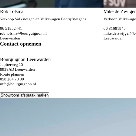
Rob Tolsma
Mike de Zwijger
Verkoop Volkswagen en Volkswagen Bedrijfswagens
Verkoop Volkswag
06 51952441
06 81681945
rob.tolsma@bourguignon.nl
mike.de.zwijger@b
Leeuwarden
Leeuwarden
Contact opnemen
Bourguignon Leeuwarden
Jupiterweg 15
8938AD Leeuwarden
Route plannen
058 284 70 00
info@bourguignon.nl
Showroom afspraak maken