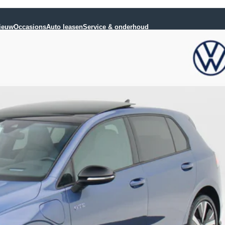
ieuw
Occasions
Auto leasen
Service & onderhoud
Service en diensten
Connectiviteit
Occasioncheck
Vervangend vervoer
Bandenhotel
Express service
Bedrijfswageninrichting
ABT-tuning
DataPlug
Bourguignon Servicepakket
Plan jouw
werkplaatsafspraak
Plan een afspraak