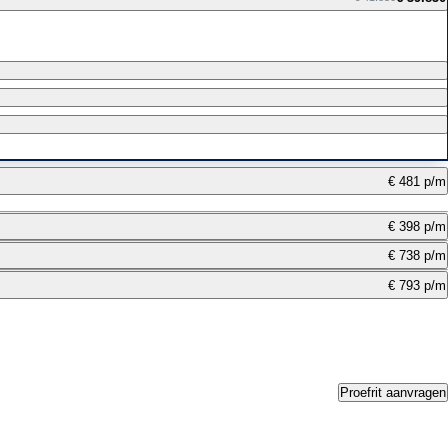
€ 481 p/m
€ 398 p/m
€ 738 p/m
€ 793 p/m
Proefrit aanvragen