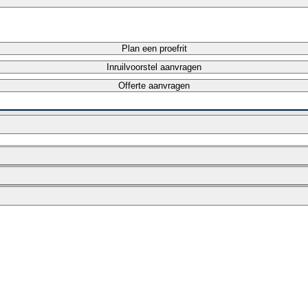
Plan een proefrit
Inruilvoorstel aanvragen
Offerte aanvragen
Maandbedrag berekenen
Maandbedrag berekenen
Private lease berekenen
Offerte aanvragen