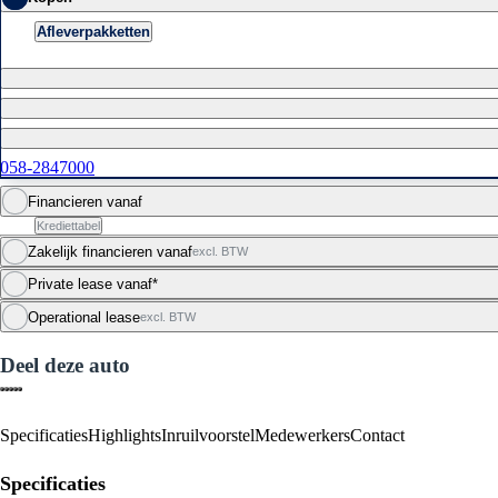
Afleverpakketten
058-2847000
Financieren vanaf
Krediettabel
Zakelijk financieren vanaf
excl. BTW
Private lease vanaf*
Operational lease
excl. BTW
Deel deze auto
Specificaties
Highlights
Inruilvoorstel
Medewerkers
Contact
Specificaties