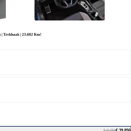
 | Trekhaak | 23.682 Km!
€ 39.850
€ 41.850