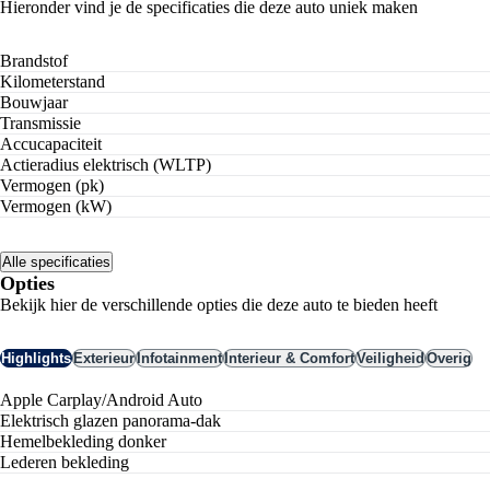
Hieronder vind je de specificaties die deze auto uniek maken
Brandstof
Kilometerstand
Bouwjaar
Transmissie
Accucapaciteit
Actieradius elektrisch (WLTP)
Vermogen (pk)
Vermogen (kW)
Alle specificaties
Opties
Bekijk hier de verschillende opties die deze auto te bieden heeft
Highlights
Exterieur
Infotainment
Interieur & Comfort
Veiligheid
Overig
Apple Carplay/Android Auto
elektrisch glazen panorama-dak
hemelbekleding donker
lederen bekleding