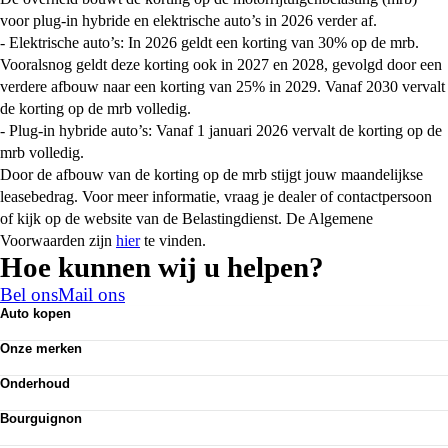
voor plug-in hybride en elektrische auto’s in 2026 verder af.
- Elektrische auto’s: In 2026 geldt een korting van 30% op de mrb.
Vooralsnog geldt deze korting ook in 2027 en 2028, gevolgd door een
verdere afbouw naar een korting van 25% in 2029. Vanaf 2030 vervalt
de korting op de mrb volledig.
- Plug-in hybride auto’s: Vanaf 1 januari 2026 vervalt de korting op de
mrb volledig.
Door de afbouw van de korting op de mrb stijgt jouw maandelijkse
leasebedrag. Voor meer informatie, vraag je dealer of contactpersoon
of kijk op de website van de Belastingdienst. De Algemene
Voorwaarden zijn
hier
te vinden.
Hoe kunnen wij u helpen?
Bel ons
Mail ons
Auto kopen
Nieuwe auto's
Onze merken
Occasions
Volkswagen
Demo
Onderhoud
Audi
Elektrisch
APK
Seat
Classics
Bourguignon
Airco
Skoda
Alle voorraad
Vestigingen
Economy service
Cupra