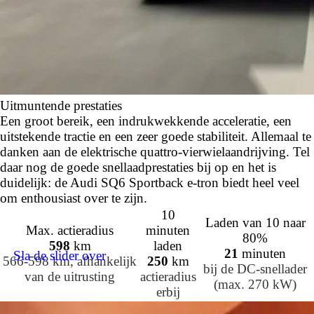
Uitmuntende prestaties
Een groot bereik, een indrukwekkende acceleratie, een
uitstekende tractie en een zeer goede stabiliteit. Allemaal te
danken aan de elektrische quattro-vierwielaandrijving. Tel
daar nog de goede snellaadprestaties bij op en het is
duidelijk: de Audi SQ6 Sportback e-tron biedt heel veel
om enthousiast over te zijn.
10
Laden van 10 naar
Max. actieradius
minuten
80%
598
km
laden
21
minuten
Sla de slider over
566-598 km, afhankelijk
250
km
bij de DC-snellader
van de uitrusting
actieradius
(max. 270 kW)
erbij