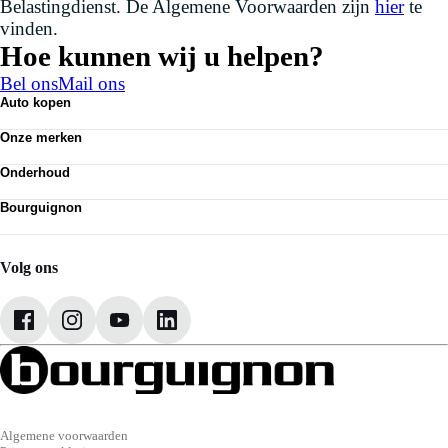
Belastingdienst. De Algemene Voorwaarden zijn
hier
te
vinden.
Hoe kunnen wij u helpen?
Bel ons
Mail ons
Auto kopen
Nieuwe auto's
Onze merken
Occasions
Volkswagen
Demo
Onderhoud
Audi
Elektrisch
APK
Seat
Classics
Bourguignon
Airco
Skoda
Alle voorraad
Vestigingen
Economy service
Cupra
Werken bij Bourguignon
Banden
VW Bedrijfswagens
Onze mensen
ABT
Volg ons
Contact
Audi RS
Algemene voorwaarden