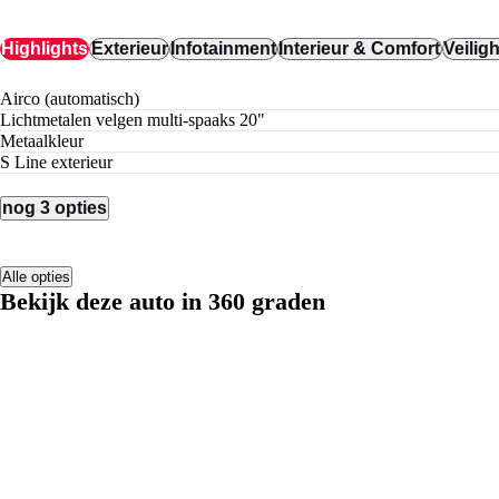
Highlights
Exterieur
Infotainment
Interieur & Comfort
Veilig
airco (automatisch)
lichtmetalen velgen multi-spaaks 20"
metaalkleur
S Line exterieur
nog 3 opties
Alle opties
Bekijk deze auto in 360 graden